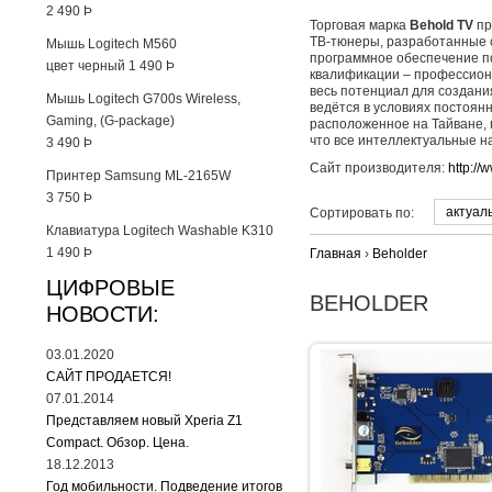
2 490
Þ
Торговая марка
Behold TV
пр
ТВ-тюнеры, разработанные с
Мышь Logitech M560
программное обеспечение п
цвет черный
1 490
Þ
квалификации – профессиона
весь потенциал для создани
Мышь Logitech G700s Wireless,
ведётся в условиях постоян
Gaming, (G-package)
расположенное на Тайване, 
что все интеллектуальные н
3 490
Þ
Сайт производителя:
http://
Принтер Samsung ML-2165W
3 750
Þ
актуал
Сортировать по:
Клавиатура Logitech Washable K310
1 490
Þ
Главная
›
Beholder
ЦИФРОВЫЕ
BEHOLDER
НОВОСТИ:
03.01.2020
САЙТ ПРОДАЕТСЯ!
07.01.2014
Представляем новый Xperia Z1
Compact. Обзор. Цена.
18.12.2013
Год мобильности. Подведение итогов