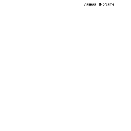
Главная
›
!NoName