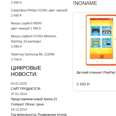
!NONAME
2 490
Þ
Смартфон Philips X1560, цвет черный
2 490
Þ
Мышь Logitech M560
цвет черный
1 490
Þ
Мышь Logitech G700s Wireless,
Gaming, (G-package)
3 490
Þ
Принтер Samsung ML-2165W
3 750
Þ
ЦИФРОВЫЕ
Детский планшет PlayPad 
НОВОСТИ:
03.01.2020
5 590
Þ
САЙТ ПРОДАЕТСЯ!
07.01.2014
Представляем новый Xperia Z1
Compact. Обзор. Цена.
18.12.2013
Год мобильности. Подведение итогов