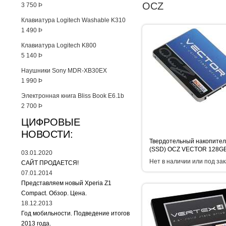
OCZ
3 750
Þ
Клавиатура Logitech Washable K310
1 490
Þ
Клавиатура Logitech K800
5 140
Þ
Наушники Sony MDR-XB30EX
1 990
Þ
Электронная книга Bliss Book E6.1b
2 700
Þ
ЦИФРОВЫЕ
НОВОСТИ:
Твердотельный накопител
(SSD) OCZ VECTOR 128G
03.01.2020
Нет в наличии или под зак
САЙТ ПРОДАЕТСЯ!
07.01.2014
Представляем новый Xperia Z1
Compact. Обзор. Цена.
18.12.2013
Год мобильности. Подведение итогов
2013 года.