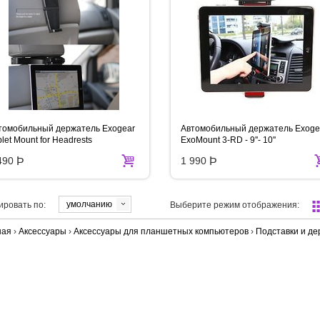
томобильный держатель Exogear
Автомобильный держатель Exoge
let Mount for Headrests
ExoMount 3-RD - 9''- 10''
490
Þ
1 990
Þ
умолчанию
ировать по:
Выберите режим отображения:
ная
›
Аксессуары
›
Аксессуары для планшетных компьютеров
›
Подставки и д