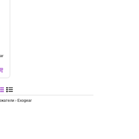
ar
ержатели
›
Exogear