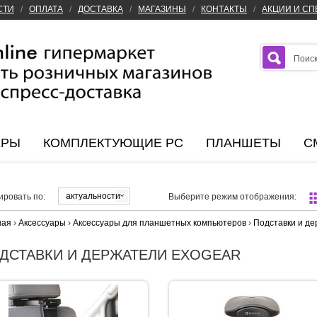
СТИ
/
ОПЛАТА
/
ДОСТАВКА
/
МАГАЗИНЫ
/
КОНТАКТЫ
/
АКЦИИ И С
ЕРЫ
КОМПЛЕКТУЮЩИЕ PC
ПЛАНШЕТЫ
С
актуальности
ировать по:
Выберите режим отображения:
ная
›
Аксессуары
›
Аксессуары для планшетных компьютеров
›
Подставки и д
ДСТАВКИ И ДЕРЖАТЕЛИ EXOGEAR