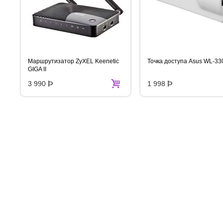
Маршрутизатор ZyXEL Keenetic
Точка доступа Asus WL-3
GIGA II
3 990
Þ
1 998
Þ