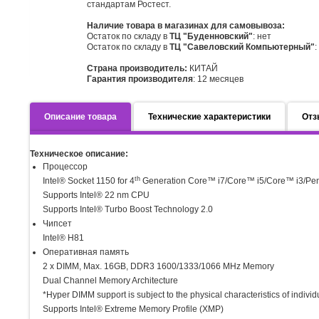
стандартам Ростест.
Наличие товара в магазинах для самовывоза:
Остаток по складу в
ТЦ "Буденновский"
: нет
Остаток по складу в
ТЦ "Савеловский Компьютерный"
:
Страна производитель:
КИТАЙ
Гарантия производителя
: 12 месяцев
Описание товара
Технические характеристики
Отз
Техническое описание:
Процессор
th
Intel® Socket 1150 for 4
Generation Core™ i7/Core™ i5/Core™ i3/Pe
Supports Intel® 22 nm CPU
Supports Intel® Turbo Boost Technology 2.0
Чипсет
Intel® H81
Оперативная память
2 x DIMM, Max. 16GB, DDR3 1600/1333/1066 MHz Memory
Dual Channel Memory Architecture
*Hyper DIMM support is subject to the physical characteristics of indiv
Supports Intel® Extreme Memory Profile (XMP)