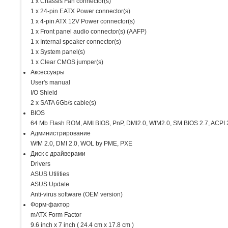
1 x Chassis Fan connector(s)
1 x 24-pin EATX Power connector(s)
1 x 4-pin ATX 12V Power connector(s)
1 x Front panel audio connector(s) (AAFP)
1 x Internal speaker connector(s)
1 x System panel(s)
1 x Clear CMOS jumper(s)
Аксессуары
User's manual
I/O Shield
2 x SATA 6Gb/s cable(s)
BIOS
64 Mb Flash ROM, AMI BIOS, PnP, DMI2.0, WfM2.0, SM BIOS 2.7, ACPI 
Администрированиe
WfM 2.0, DMI 2.0, WOL by PME, PXE
Диск с драйверами
Drivers
ASUS Utilities
ASUS Update
Anti-virus software (OEM version)
Форм-фактор
mATX Form Factor
9.6 inch x 7 inch ( 24.4 cm x 17.8 cm )