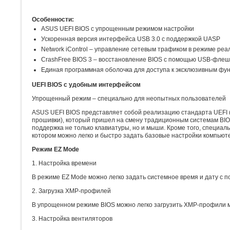
Особенности:
ASUS UEFI BIOS с упрощенным режимом настройки
Ускоренная версия интерфейса USB 3.0 с поддержкой UASP
Network iControl – управление сетевым трафиком в режиме реа
CrashFree BIOS 3 – восстановление BIOS с помощью USB-флеш
Единая программная оболочка для доступа к эксклюзивным функ
UEFI BIOS с удобным интерфейсом
Упрощенный режим – специально для неопытных пользователей
ASUS UEFI BIOS представляет собой реализацию стандарта UEFI (
прошивки), который пришел на смену традиционным системам BI
поддержка не только клавиатуры, но и мыши. Кроме того, специа
котором можно легко и быстро задать базовые настройки компьют
Режим EZ Mode
1. Настройка времени
В режиме EZ Mode можно легко задать системное время и дату с
2. Загрузка XMP-профилей
В упрощенном режиме BIOS можно легко загрузить XMP-профили 
3. Настройка вентиляторов