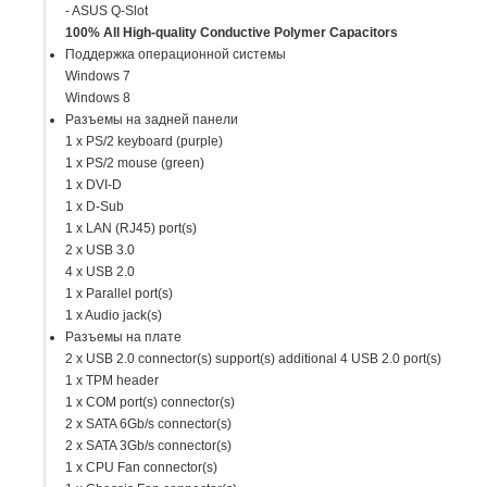
- ASUS Q-Slot
100% All High-quality Conductive Polymer Capacitors
Поддержка операционной системы
Windows 7
Windows 8
Разъемы на задней панели
1 x PS/2 keyboard (purple)
1 x PS/2 mouse (green)
1 x DVI-D
1 x D-Sub
1 x LAN (RJ45) port(s)
2 x USB 3.0
4 x USB 2.0
1 x Parallel port(s)
1 x Audio jack(s)
Разъeмы на плате
2 x USB 2.0 connector(s) support(s) additional 4 USB 2.0 port(s)
1 x TPM header
1 x COM port(s) connector(s)
2 x SATA 6Gb/s connector(s)
2 x SATA 3Gb/s connector(s)
1 x CPU Fan connector(s)