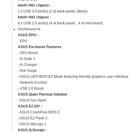
Intel® H81 chipset :
2 x USB 3.0 port(s) (2 at back panel, (Blue))
Intel® H81 chipset :
8 x USB 2.0 port(s) (4 at back panel, , 4 at mid-board)
Особенности
ASUS EPU :
- EPU
ASUS Exclusive Features
:
- GPU Boost
- AI Suite 3
- Ai Charger
- Anti-Surge
- ASUS UEFI BIOS EZ Mode featuring friendly graphics user interface
- Network iControl
- USB 3.0 Boost
ASUS Quiet Thermal Solution
:
- ASUS Fan Xpert
ASUS EZ DIY :
- ASUS CrashFree BIOS 3
- ASUS EZ Flash 2
- ASUS MyLogo 2
ASUS Q-Design :