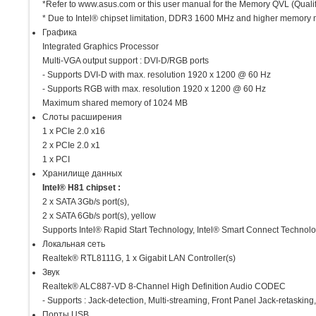
*Refer to www.asus.com or this user manual for the Memory QVL (Qualif
* Due to Intel® chipset limitation, DDR3 1600 MHz and higher memory
Графика
Integrated Graphics Processor
Multi-VGA output support : DVI-D/RGB ports
- Supports DVI-D with max. resolution 1920 x 1200 @ 60 Hz
- Supports RGB with max. resolution 1920 x 1200 @ 60 Hz
Maximum shared memory of 1024 MB
Слоты расширения
1 x PCIe 2.0 x16
2 x PCIe 2.0 x1
1 x PCI
Хранилище данных
Intel® H81 chipset :
2 x SATA 3Gb/s port(s),
2 x SATA 6Gb/s port(s), yellow
Supports Intel® Rapid Start Technology, Intel® Smart Connect Technolo
Локальная сеть
Realtek® RTL8111G, 1 x Gigabit LAN Controller(s)
Звук
Realtek® ALC887-VD 8-Channel High Definition Audio CODEC
- Supports : Jack-detection, Multi-streaming, Front Panel Jack-retasking
Порты USB