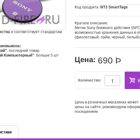
Код продукта:
NT3 SmartTags
Краткое описание:
Метки Sony ближнего действия (NFC
чества
и соответствует стандартам
возможностью хранения данных в о
(фиолетовый, лайм, чёрный, белый)
самовывоза:
кий"
: последний товар
ий Компьютерный"
: больше 5 шт
Цена:
690
Þ
Количество:
Цена в розничных магазинах может 
цены на сайте, рекомендуем оформ
посещением.
истики