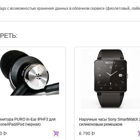
Tags с возможностью хранения данных в облачном сервисе (фиолетовый, лайм
РЕТЬ:
рнитура PURO In-Ear IPHF3 для
Наручные часы Sony SmartWatch 
hone/iPad/iPod (черная)
силиконовым ремешком
0
Þ
6 790
Þ