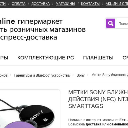
СТИ
/
ОПЛАТА
/
ДОСТАВКА
/
МАГАЗИНЫ
/
КОНТАКТЫ
/
АКЦИИ И С
ЕРЫ
КОМПЛЕКТУЮЩИЕ PC
ПЛАНШЕТЫ
С
›
›
›
Метки Sony ближнего 
онов
Гарнитуры и Bluetooth устройства
Sony
МЕТКИ SONY БЛИЖН
ДЕЙСТВИЯ (NFC) NT
SMARTTAGS
Наличие в интернет-магазине:
Есть
Возможна
доставка
или
самовыво