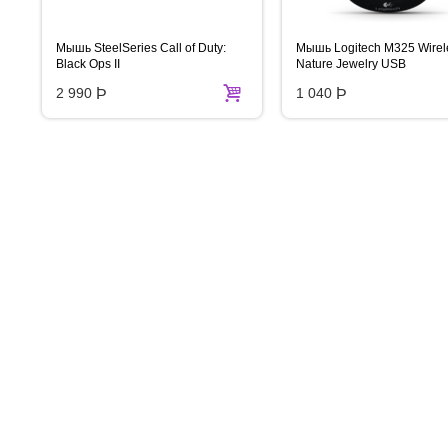
Мышь SteelSeries Call of Duty:
Мышь Logitech M325 Wirel
Black Ops II
Nature Jewelry USB
2 990
Þ
1 040
Þ