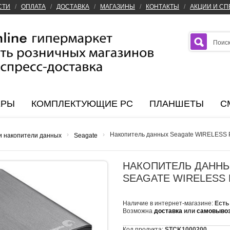
СТИ
/
ОПЛАТА
/
ДОСТАВКА
/
МАГАЗИНЫ
/
КОНТАКТЫ
/
АКЦИИ И С
ЕРЫ
КОМПЛЕКТУЮЩИЕ PC
ПЛАНШЕТЫ
С
›
›
Накопитель данных Seagate WIRELESS
и накопители данных
Seagate
НАКОПИТЕЛЬ ДАНН
SEAGATE WIRELESS 
Наличие в интернет-магазине:
Есть
Возможна
доставка
или
самовыво
Код продукта:
STCK1000200