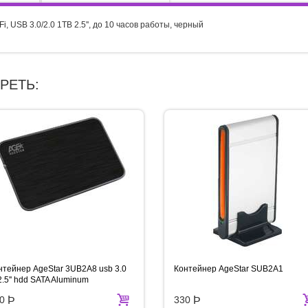
USB 3.0/2.0 1TB 2.5'', до 10 часов работы, черный
РЕТЬ:
нтейнер AgeStar 3UB2A8 usb 3.0
Контейнер AgeStar SUB2A1
2.5'' hdd SATA Aluminum
0
Þ
330
Þ