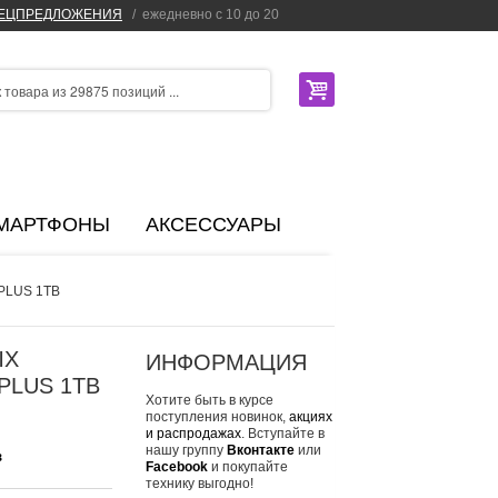
ПЕЦПРЕДЛОЖЕНИЯ
/
ежедневно с 10 до 20
МАРТФОНЫ
АКСЕССУАРЫ
 PLUS 1TB
ЫХ
ИНФОРМАЦИЯ
PLUS 1TB
Хотите быть в курсе
поступления новинок,
акциях
и распродажах
. Вступайте в
нашу группу
Вконтакте
или
з
Facebook
и покупайте
технику выгодно!