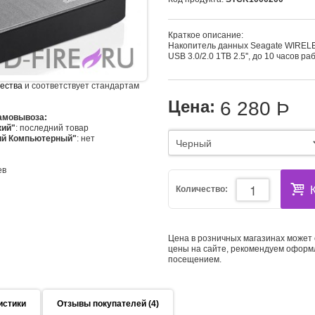
Краткое описание:
Накопитель данных Seagate WIRELE
USB 3.0/2.0 1TB 2.5'', до 10 часов р
чества
и соответствует стандартам
Цена:
6 280
Þ
самовывоза:
кий"
: последний товар
ий Компьютерный"
: нет
ев
Количество:
Цена в розничных магазинах может 
цены на сайте, рекомендуем оформ
посещением.
истики
Отзывы покупателей (4)