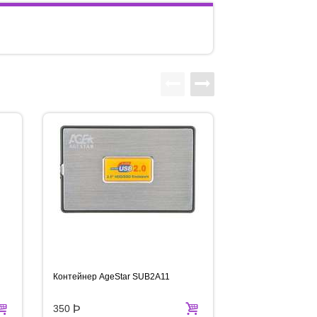
Контейнер AgeStar SUB2A11
Контейнер AgeSt
350
Þ
550
Þ