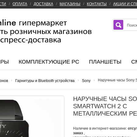
СТИ
/
ОПЛАТА
/
ДОСТАВКА
/
МАГАЗИНЫ
/
КОНТАКТЫ
/
АКЦИИ И С
ЕРЫ
КОМПЛЕКТУЮЩИЕ PC
ПЛАНШЕТЫ
С
›
›
›
Наручные часы Sony 
онов
Гарнитуры и Bluetooth устройства
Sony
НАРУЧНЫЕ ЧАСЫ S
SMARTWATCH 2 C
МЕТАЛЛИЧЕСКИМ Р
Наличие в интернет-магазине:
отсу
заказ
,