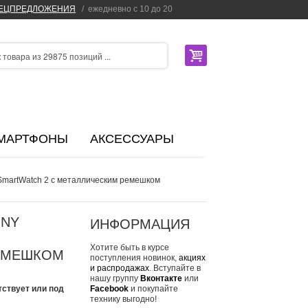
ПЕЦПРЕДЛОЖЕНИЯ
/
ежедневно с 10 до 20
МАРТФОНЫ
АКСЕССУАРЫ
SmartWatch 2 c металлическим ремешком
ONY
ИНФОРМАЦИЯ
Хотите быть в курсе
ЕМЕШКОМ
поступления новинок,
акциях
и распродажах
. Вступайте в
нашу группу
Вконтакте
или
тствует или под
Facebook
и покупайте
технику выгодно!