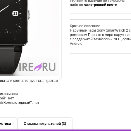
уточняйте наличие по телефону,
либо по
электронной почте
Краткое описание:
Наручные часы Sony SmartWatch 2 
ремешком Первые в мире наручные
с поддержкой технологии NFC, сов
Android
чества
и соответствует стандартам
самовывоза:
кий"
: нет
ий Компьютерный"
: нет
истики
Отзывы покупателей (3)