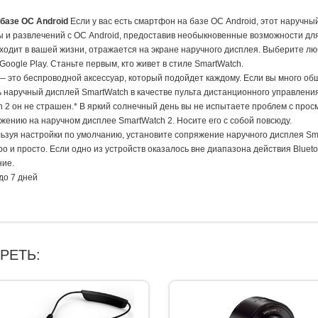
базе ОС Android
Если у вас есть смартфон на базе ОС Android, этот наручны
ы и развлечений с ОС Android, предоставив необыкновенные возможности дл
сходит в вашей жизни, отражается на экране наручного дисплея. Выберите л
Google Play. Станьте первым, кто живет в стиле SmartWatch.
— это беспроводной аксессуар, который подойдет каждому. Если вы много общ
 наручный дисплей SmartWatch в качестве пульта дистанционного управления
 2 он не страшен.* В яркий солнечный день вы не испытаете проблем с про
жению на наручном дисплее SmartWatch 2. Носите его с собой повсюду.
ьзуя настройки по умолчанию, установите сопряжение наручного дисплея Sm
о и просто. Если одно из устройств оказалось вне диапазона действия Blueto
ние.
до 7 дней
РЕТЬ: