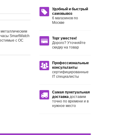
Удобный и быстрый
самовывоз
6 магазинов по
Москве
c металлическим
 часы SmartWatch
Торг уместен!
местимые с ОС
Дорого? Уточняйте
скидку на товар
Профессиональные
консультанты
сертифицированные
IT специалисты
Самая пунктуальная
доставка
доставим
точно по времени и в
нужное место