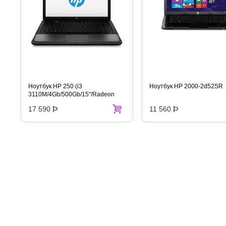
Ноутбук HP 250 (i3
Ноутбук HP 2000-2d52SR
3110M/4Gb/500Gb/15"/Radeon
7450M/W8)
17 590
Þ
11 560
Þ