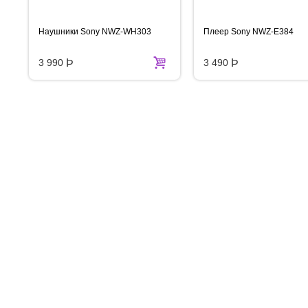
Наушники Sony NWZ-WH303
Плеер Sony NWZ-E384
3 990
Þ
3 490
Þ