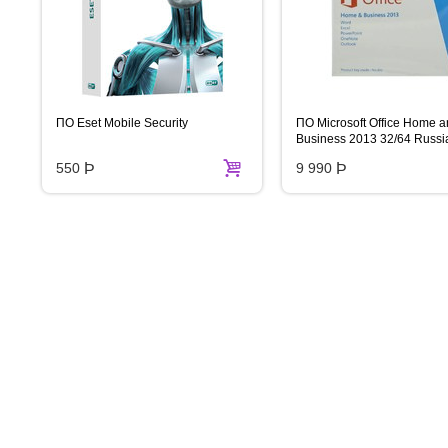
ПО Eset Mobile Security
ПО Microsoft Office Home 
Business 2013 32/64 Russi
EM DVD No Skype
550
Þ
9 990
Þ